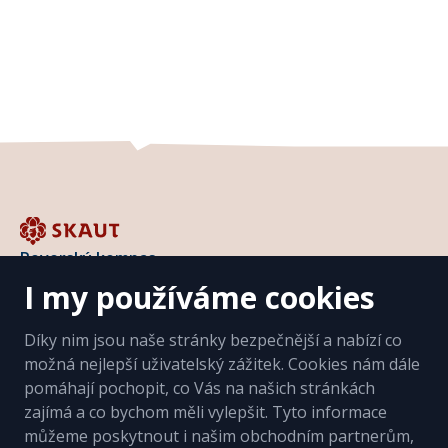
Užitečné odkazy
Roverský kompas
I my používáme cookies
Projekty a výzvy
Díky nim jsou naše stránky bezpečnější a nabízí co
Kalendář akcí
možná nejlepší uživatelský zážitek. Cookies nám dále
pomáhají pochopit, co Vás na našich stránkách
Knihovna
zajímá a co bychom měli vylepšit. Tyto informace
Přihlásit se
můžeme poskytnout i našim obchodním partnerům,