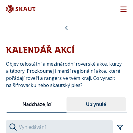
Hla
Hlavní menu
KALENDÁŘ AKCÍ
Objev celostátní a mezinárodní roverské akce, kurzy
a tábory. Prozkoumej i menší regionální akce, které
pořádají roveři a rangers ve tvém kraji. Co vyrazit
na šifrovačku nebo skautský ples?
Nadcházející
Uplynulé
Hledaný výraz