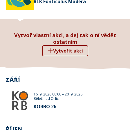
RLK Fonticulus Maděra
Vytvoř vlastní akci, a dej tak o ní vědět
ostatním
Vytvořit akci
ZÁŘÍ
16. 9. 2026 00:00
–
20. 9. 2026
Běleč nad Orlicí
KORBO 26
ŘÍJEN